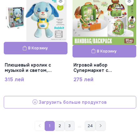
В Корзину
В Корзину
Плюшевый кролик с
Игровой набор
музыкой и светом,
Супермаркет с
SL88055
аксессуарами складной в
315 лей
275 лей
виде рюкзака, 688-258A
Загрузить больше продуктов
1
2
3
...
24