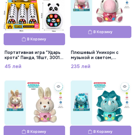
В Корзину
В Корзину
Портативная игра "Ударь
Плюшевый Уникорн с
крота" Панда, 18шт, 3001-
музыкой и светом,
1A
SL88073
45 лей
235 лей
В Корзину
В Корзину