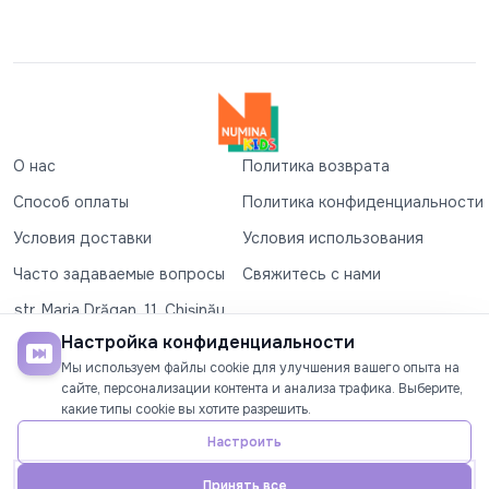
О нас
Политика возврата
Способ оплаты
Политика конфиденциальности
Условия доставки
Условия использования
Часто задаваемые вопросы
Свяжитесь с нами
str. Maria Drăgan, 11, Chișinău
+37360327279
Настройка конфиденциальности
Мы используем файлы cookie для улучшения вашего опыта на
©2026
Numina Kids
. Все права защищены
сайте, персонализации контента и анализа трафика. Выберите,
какие типы cookie вы хотите разрешить.
СОЦИАЛЬНЫЕ СЕТИ
Настроить
Принять все