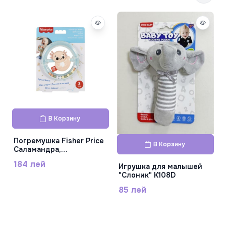
В Корзину
Погремушка Fisher Price
В Корзину
Саламандра,
MTHRB19_HRB21
184 лей
Игрушка для малышей
"Слоник" K108D
85 лей