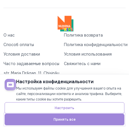
О нас
Политика возврата
Способ оплаты
Политика конфиденциальности
Условия доставки
Условия использования
Часто задаваемые вопросы
Свяжитесь с нами
str. Maria Drăgan, 11, Chișinău
+37360327279
Настройка конфиденциальности
Мы используем файлы cookie для улучшения вашего опыта на
©2026
Numina Kids
. Все права защищены
сайте, персонализации контента и анализа трафика. Выберите,
какие типы cookie вы хотите разрешить.
СОЦИАЛЬНЫЕ СЕТИ
Настроить
Принять все
Главная
Телефон
Аккаунт
Акции