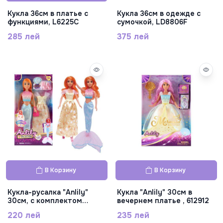
Кукла 36см в платье с
Кукла 36см в одежде с
функциями, L6225C
сумочкой, LD8806F
285 лей
375 лей
В Корзину
В Корзину
Кукла-русалка "Anlily"
Кукла "Anlily" 30см в
30см, с комплектом
вечернем платье , 612912
одежды,616916
220 лей
235 лей