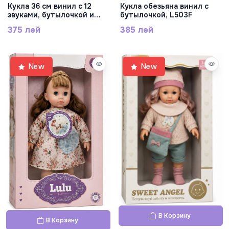
Кукла 36 см винил с 12
Кукла обезьяна винил с
звуками, бутылочкой и
бутылочкой, L503F
подушкой, L6209B
375 лей
385 лей
New
New
В Корзину
В Корзину