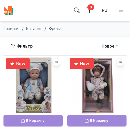
0
RU
Главная
Каталог
Куклы
Фильтр
Новое
New
New
В Корзину
В Корзину