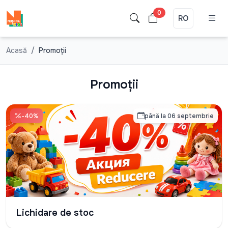
0
RO
Acasă
Promoții
Promoții
-40%
până la 06 septembrie
Lichidare de stoc