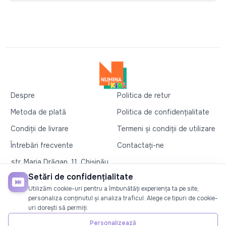
Despre
Politica de retur
Metoda de plată
Politica de confidențialitate
Condiții de livrare
Termeni și condiții de utilizare
Întrebări frecvente
Contactați-ne
str. Maria Drăgan, 11, Chișinău
+37360327279
Setări de confidențialitate
Utilizăm cookie-uri pentru a îmbunătăți experiența ta pe site,
©2026
Numina Kids
. Toate drepturile rezervate
personaliza conținutul și analiza traficul. Alege ce tipuri de cookie-
uri dorești să permiți.
SOCIAL
Personalizează