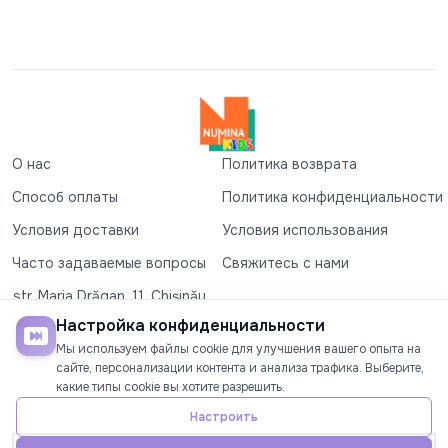
О нас
Политика возврата
Способ оплаты
Политика конфиденциальности
Условия доставки
Условия использования
Часто задаваемые вопросы
Свяжитесь с нами
str. Maria Drăgan, 11, Chișinău
+37360327279
Настройка конфиденциальности
Мы используем файлы cookie для улучшения вашего опыта на
©2026
Numina Kids
. Все права защищены
сайте, персонализации контента и анализа трафика. Выберите,
какие типы cookie вы хотите разрешить.
СОЦИАЛЬНЫЕ СЕТИ
Настроить