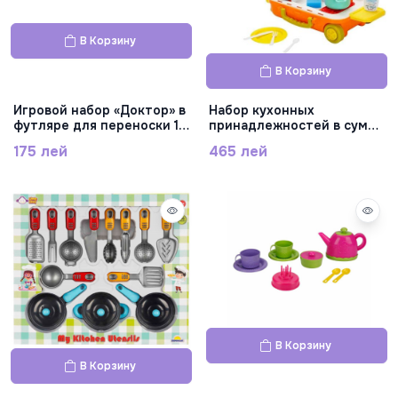
В Корзину
В Корзину
Игровой набор «Доктор» в
Набор кухонных
футляре для переноски 10
принадлежностей в сумке
предметов 2 шт.,
24PCS. S01004636
175 лей
465 лей
S01000140
В Корзину
В Корзину