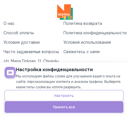
О нас
Политика возврата
Способ оплаты
Политика конфиденциальности
Условия доставки
Условия использования
Часто задаваемые вопросы
Свяжитесь с нами
str. Maria Drăgan, 11, Chișinău
+37360327279
Настройка конфиденциальности
Мы используем файлы cookie для улучшения вашего опыта на
©2026
Numina Kids
. Все права защищены
сайте, персонализации контента и анализа трафика. Выберите,
какие типы cookie вы хотите разрешить.
СОЦИАЛЬНЫЕ СЕТИ
Настроить
Принять все
Главная
Телефон
Аккаунт
Акции