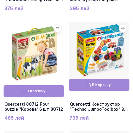
шт 80903
"Дино" 24 шт 80731
375 лей
295 лей
В Корзину
В Корзину
Quercetti 80712 Four
Quercetti Конструктор
puzzle "Корова" 6 шт 80712
"Techno JumboToolbox" 90
шт 6150
485 лей
735 лей