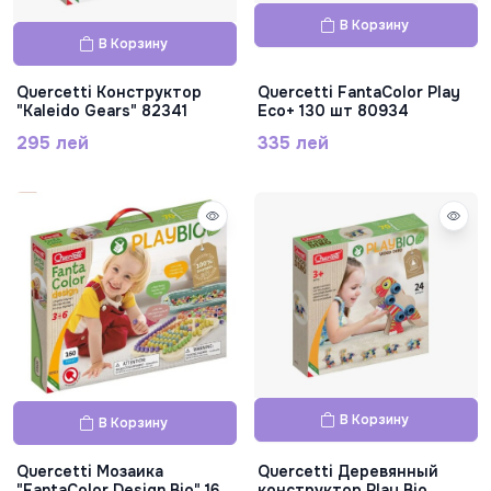
В Корзину
В Корзину
Quercetti Конструктор
Quercetti FantaColor Play
"Kaleido Gears" 82341
Eco+ 130 шт 80934
295 лей
335 лей
В Корзину
В Корзину
Quercetti Мозаика
Quercetti Деревянный
"FantaColor Design Bio" 160
конструктор Play Bio