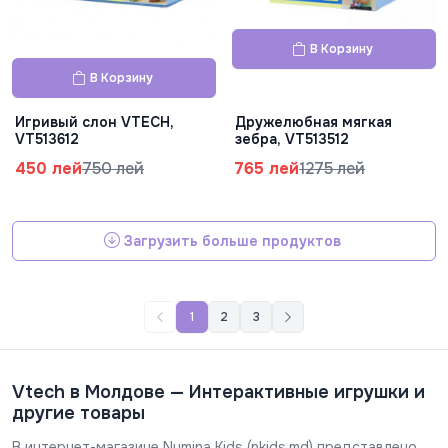
В Корзину
В Корзину
Игривый слон VTECH,
Дружелюбная мягкая
VT513612
зебра, VT513512
450 лей
750 лей
765 лей
1275 лей
Загрузить больше продуктов
1
2
3
Vtech в Молдове — Интерактивные игрушки и
другие товары
В интернет-магазине Numina Kids (nkids.md) представлено