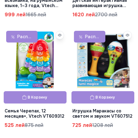
Всезнайка, на румынском
Детская интерактивная
языке, 1–3 года, Vtech
развивающая игрушка
VT70112
"Говорящий щенок"
999 лей
1665 лей
1620 лей
2700 лей
VT610112
Распродажа
Распродажа
В Корзину
В Корзину
Семья Черепах, 12
Игрушка Маракасы со
месяцев+, Vtech VT609312
светом и звуком VT607512
525 лей
875 лей
725 лей
1208 лей