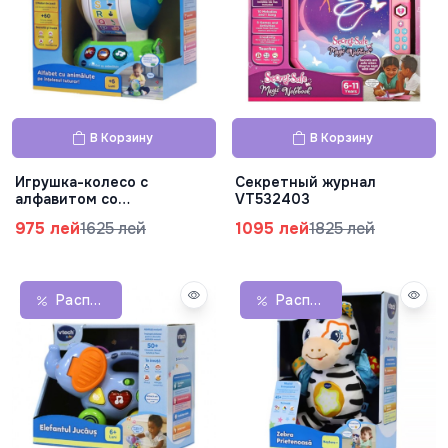
В Корзину
В Корзину
Игрушка-колесо с
Секретный журнал
алфавитом со
VT532403
зверюшками, VT601412
975 лей
1625 лей
1095 лей
1825 лей
Распродажа
Распродажа