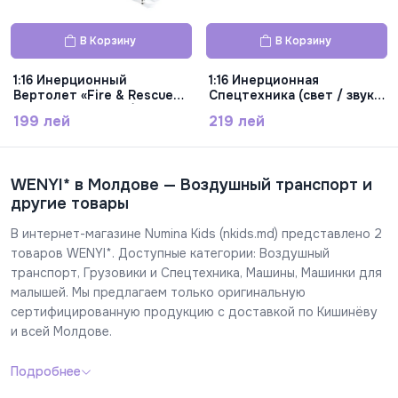
В Корзину
В Корзину
1:16 Инерционный
1:16 Инерционная
Вертолет «Fire & Rescue
Спецтехника (свет / звук)
Helicopter» (свет / звук)
WY330B
199 лей
219 лей
WY750B
WENYI* в Молдове — Воздушный транспорт и
другие товары
В интернет-магазине Numina Kids (nkids.md) представлено 2
товаров WENYI*. Доступные категории: Воздушный
транспорт, Грузовики и Спецтехника, Машины, Машинки для
малышей. Мы предлагаем только оригинальную
сертифицированную продукцию с доставкой по Кишинёву
и всей Молдове.
Подробнее