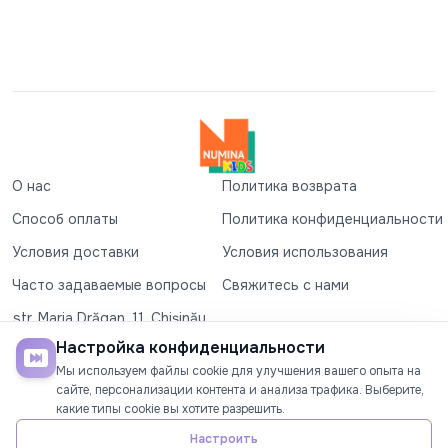
О нас
Политика возврата
Способ оплаты
Политика конфиденциальности
Условия доставки
Условия использования
Часто задаваемые вопросы
Свяжитесь с нами
str. Maria Drăgan, 11, Chișinău
+37360327279
Настройка конфиденциальности
Мы используем файлы cookie для улучшения вашего опыта на
©2026
Numina Kids
. Все права защищены
сайте, персонализации контента и анализа трафика. Выберите,
какие типы cookie вы хотите разрешить.
СОЦИАЛЬНЫЕ СЕТИ
Настроить