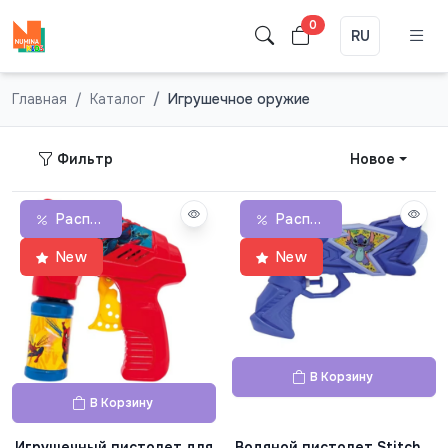
0
RU
Главная
Каталог
Игрушечное оружие
Фильтр
Новое
Распродажа
Распродажа
New
New
В Корзину
В Корзину
Игрушечный пистолет для
Водяной пистолет Stitch,