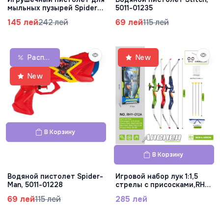
мыльных пузырей Spider-
5011-01235
Man, 2500-01381
145 лей
242 лей
69 лей
115 лей
Распродажа
New
New
В Корзину
В Корзину
Водяной пистолет Spider-
Игровой набор лук 1:1,5
Man, 5011-01228
стрелы с присосками,RHY-
012A
69 лей
115 лей
285 лей