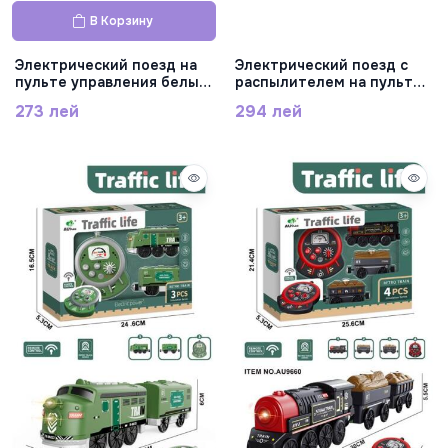
В Корзину
Электрический поезд на
Электрический поезд с
пульте управления белый,
распылителем на пульте
AU9666
управления с подсветкой,
273 лей
294 лей
AU9664