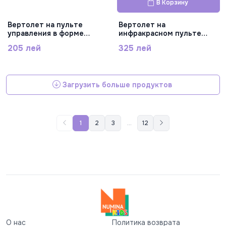
В Корзину
Вертолет на пульте
Вертолет на
управления в форме
инфракрасном пульте
пистолета с датчиком,
управления 3,5 функции,
205 лей
325 лей
DH888-H5
DH866E-S2
Загрузить больше продуктов
1
2
3
...
12
О нас
Политика возврата