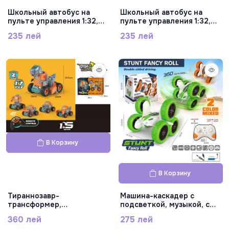
Школьный автобус на
Школьный автобус на
пульте управления 1:32,
пульте управления 1:32,
925-700
925-703
235 лей
235 лей
В Корзину
В Корзину
Тираннозавр-
Машина-каскадер с
трансформер,
подсветкой, музыкой, с
собираемый
джойстиком и браслетом-
360 лей
275 лей
самостоятельно на
часами д/у на