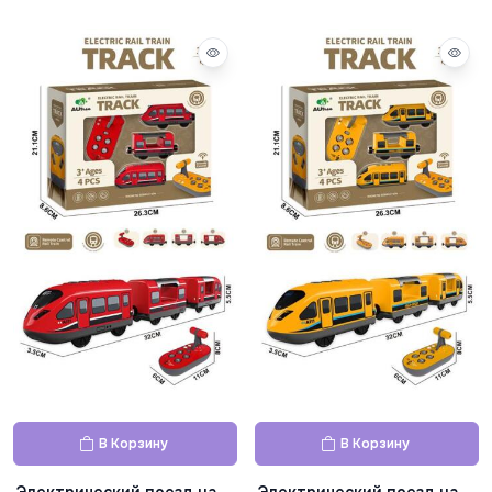
пульте Д/У, ECXP2401
аккумуляторе, XJD575-92
В Корзину
В Корзину