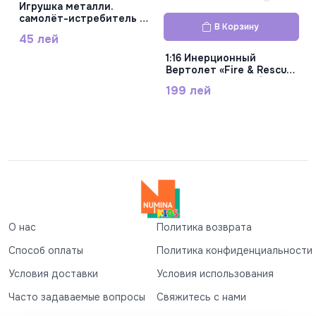
Игрушка металли.
самолёт-истребитель с
В Корзину
катапультой, 1828-100
45 лей
1:16 Инерционный
Вертолет «Fire & Rescue
Helicopter» (свет / звук)
199 лей
WY750B
О нас
Политика возврата
Способ оплаты
Политика конфиденциальности
Условия доставки
Условия использования
Часто задаваемые вопросы
Свяжитесь с нами