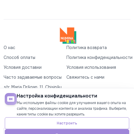
О нас
Политика возврата
Способ оплаты
Политика конфиденциальности
Условия доставки
Условия использования
Часто задаваемые вопросы
Свяжитесь с нами
str. Maria Drăgan, 11, Chișinău
+37360327279
Настройка конфиденциальности
Мы используем файлы cookie для улучшения вашего опыта на
©2026
Numina Kids
. Все права защищены
сайте, персонализации контента и анализа трафика. Выберите,
какие типы cookie вы хотите разрешить.
СОЦИАЛЬНЫЕ СЕТИ
Настроить