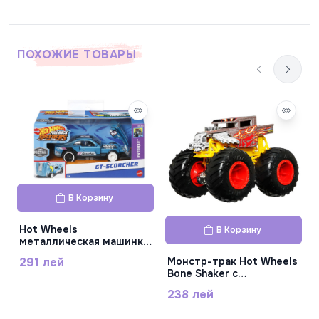
ПОХОЖИЕ ТОВАРЫ
В Корзину
Hot Wheels
В Корзину
металлическая машинка
с инерционным
Монстр-трак Hot Wheels
291 лей
механизмом GT Scorcher
Bone Shaker с
масштаб 1:43,
изменяющимся цветом
MTHPR70_HPR81
238 лей
масштаб 1:64,
MTHGX06_HGX07