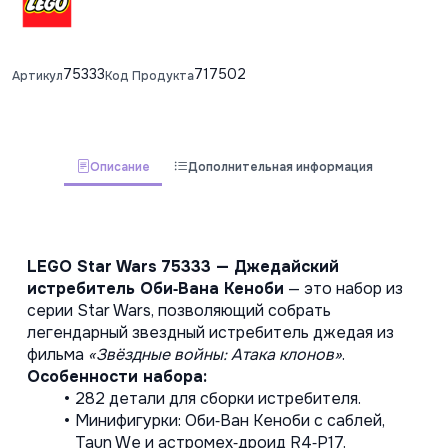
75333
717502
Артикул
Код Продукта
Описание
Дополнительная информация
LEGO Star Wars 75333 — Джедайский 
истребитель Оби‑Вана Кеноби
 — это набор из 
серии Star Wars, позволяющий собрать 
легендарный звездный истребитель джедая из 
фильма 
«Звёздные войны: Атака клонов»
.
Особенности набора:
282 детали для сборки истребителя.
Минифигурки: Оби‑Ван Кеноби с саблей, 
Taun We и астромех‑дроид R4‑P17.