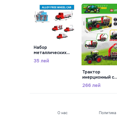
Набор
В Корзину
металлических
машинок LWH(cm):
35 лей
9 x 3 x 3.5, HY6272-
72
Трактор
В Корзину
инерционный с
прицепом и
266 лей
лопатой, с
музыкой и
подсветкой, 68
150C
О нас
Политика