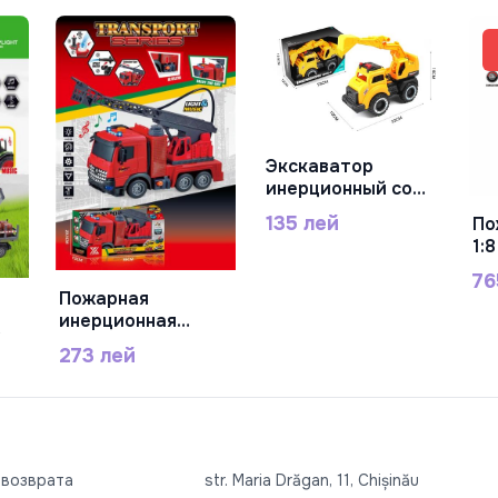
Экскаватор
В Корзину
инерционный со
светом и звуком
135 лей
По
289-15C
1:8
тр
76
ле
Пожарная
В Корзину
ра
инерционная
во
машина с
273 лей
ин
телескопической
св
люлькой и
ба
распылителем
7-
ко
воды, 688-8A
че
пл
 возврата
str. Maria Drăgan, 11, Chișinău