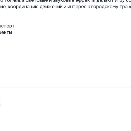
го толчка, а световые и звуковые эффекты делают игру 
ние, координацию движений и интерес к городскому тран
нспорт
фекты