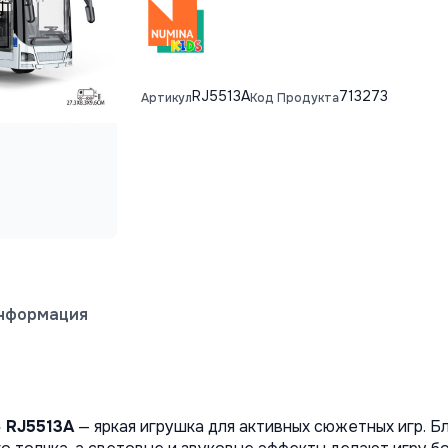
RJ5513A
713273
Артикул
Код Продукта
информация
 RJ5513A
 — яркая игрушка для активных сюжетных игр. 