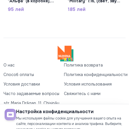
"Альфа" (в коробке),
"Military" 1:16, (свет, звук)
68651
RJ3373
95 лей
185 лей
О нас
Политика возврата
Способ оплаты
Политика конфиденциальности
Условия доставки
Условия использования
Часто задаваемые вопросы
Свяжитесь с нами
str. Maria Drăgan, 11, Chișinău
+37360327279
Настройка конфиденциальности
Мы используем файлы cookie для улучшения вашего опыта на
©2026
Numina Kids
. Все права защищены
сайте, персонализации контента и анализа трафика. Выберите,