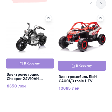
В Корзину
В Корзину
Электромотоцикл
Электромобиль Richi
Chopper 24V10AH,
CA001/3 rosie UTV
250Wx1, серый, XB-1058
CA001/3
8350 лей
10685 лей