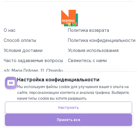
О нас
Политика возврата
Способ оплаты
Политика конфиденциальности
Условия доставки
Условия использования
Часто задаваемые вопросы
Свяжитесь с нами
str. Maria Drăgan, 11, Chișinău
+37360327279
Настройка конфиденциальности
Мы используем файлы cookie для улучшения вашего опыта на
©2026
Numina Kids
. Все права защищены
сайте, персонализации контента и анализа трафика. Выберите,
какие типы cookie вы хотите разрешить.
СОЦИАЛЬНЫЕ СЕТИ
Настроить
Принять все
Главная
Телефон
Аккаунт
Акции