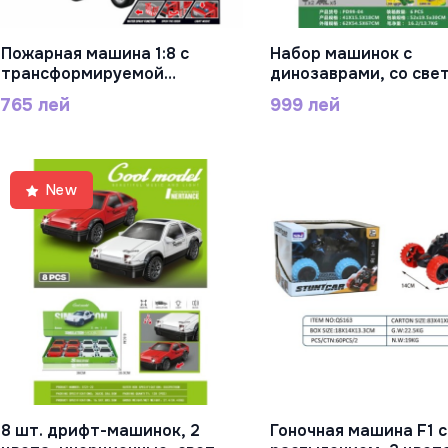
Пожарная машина 1:8 с
Набор машинок с
В Корзину
В Корзину
трансформируемой
динозаврами, со све
лестницей и распылением
звуком, батарейка в
765 лей
999 лей
воды, инерционная, свет,
комплекте, черные к
звук, батарейка в
пластик, PD99-04
комплекте, черные колеса,
пластик, ST28-5
New
8 шт. дрифт-машинок, 2
Гоночная машина F1 с
В Корзину
В Корзину