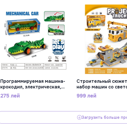
Программируемая машина-
Строительный сюже
В Корзину
В Корзину
крокодил, электрическая,
набор машин со свет
свет, звук,перезаряжаемая,
звуком, , батарейка 
275 лей
999 лей
черные колеса, пластик,
комплекте, черные к
PD88-11
пластик, PD99-02
Загрузить больше пр