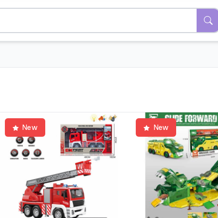
New
New