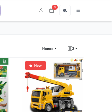
0
RU
Новое
3
New