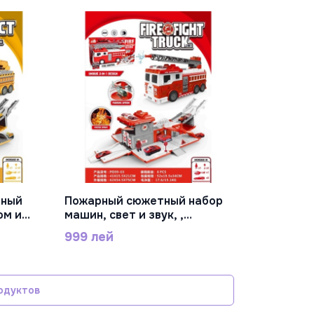
пластик, PD88-17
тный
Пожарный сюжетный набор
В Корзину
ом и
машин, свет и звук, ,
в
батарейка в комплекте,
999 лей
олеса,
черные колеса, пластик,
PD99-03
одуктов