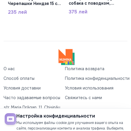
собака с поводком,
Черепашки Ниндзя 15 см,
AR021
в ассорт. NT7002
375 лей
235 лей
О нас
Политика возврата
Способ оплаты
Политика конфиденциальности
Условия доставки
Условия использования
Часто задаваемые вопросы
Свяжитесь с нами
str. Maria Drăgan, 11, Chișinău
+37360327279
Настройка конфиденциальности
Мы используем файлы cookie для улучшения вашего опыта на
©2026
Numina Kids
. Все права защищены
сайте, персонализации контента и анализа трафика. Выберите,