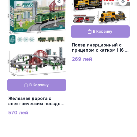
В Корзину
Поезд инерционный с
прицепом с катком 1:16 с
подсветкой и звуком,
269 лей
MJX100A-3
В Корзину
Железная дорога с
электрическим поездом,
семафором и
570 лей
аксессуарами 128 дет,
AU7662