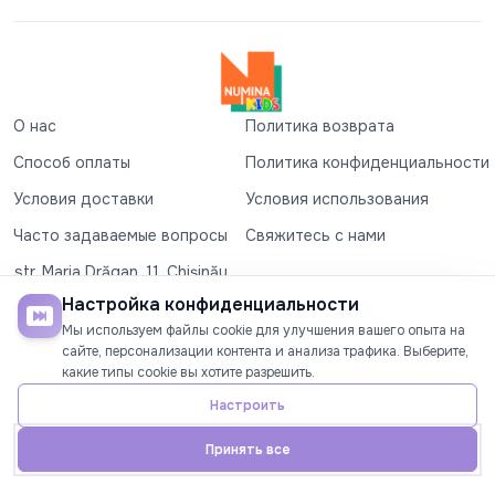
О нас
Политика возврата
Способ оплаты
Политика конфиденциальности
Условия доставки
Условия использования
Часто задаваемые вопросы
Свяжитесь с нами
str. Maria Drăgan, 11, Chișinău
+37360327279
Настройка конфиденциальности
Мы используем файлы cookie для улучшения вашего опыта на
©2026
Numina Kids
. Все права защищены
сайте, персонализации контента и анализа трафика. Выберите,
какие типы cookie вы хотите разрешить.
СОЦИАЛЬНЫЕ СЕТИ
Настроить
Принять все
Главная
Телефон
Аккаунт
Акции