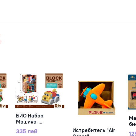
БИО Набор
Ма
В Корзину
Машина-
би
конструктор 23
13
Истребитель "Air
335 лей
12
В Корзину
ой
дет.,с подсветкой