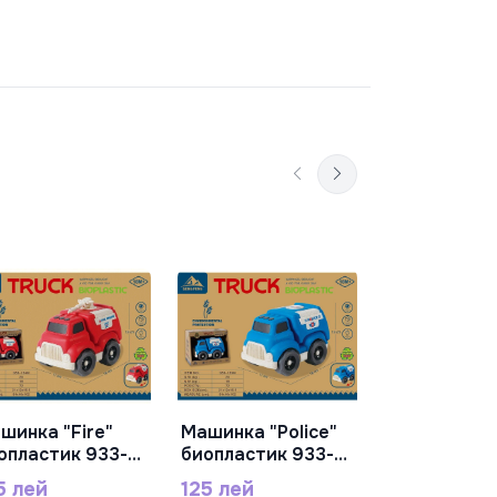
Машинка
В Корз
биопластик, 933
302M
95 лей
шинка "Fire"
Машинка "Police"
В Корзину
В Корзину
опластик 933-
биопластик 933-
4M
135M
5 лей
125 лей