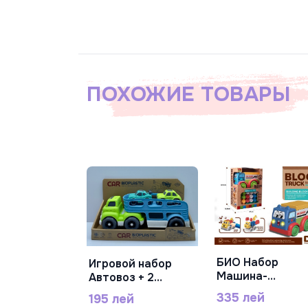
ПОХОЖИЕ ТОВАРЫ
БИО Набор
Игровой набор
В Корзину
В Корзину
Машина-
Автовоз + 2
конструктор 23
машинки
335 лей
195 лей
дет.,с подсветк
биопластик