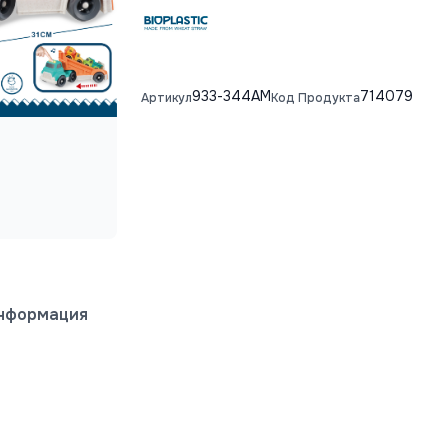
933-344AM
714079
Артикул
Код Продукта
информация