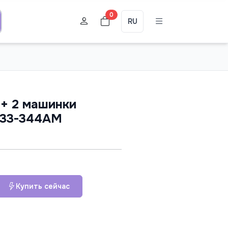
0
RU
 + 2 машинки
 933-344AM
Купить сейчас