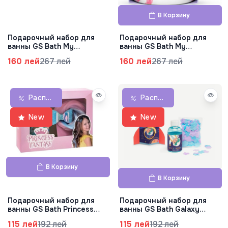
В Корзину
Подарочный набор для
Подарочный набор для
ванны GS Bath My
ванны GS Bath My
Favourite Ducks,
Favourite с кружкой,
160 лей
267 лей
160 лей
267 лей
83.0621.00
83.0620.00
Распродажа
Распродажа
New
New
В Корзину
В Корзину
Подарочный набор для
Подарочный набор для
ванны GS Bath Princess
ванны GS Bath Galaxy
Hair, 83.0521.00
Rocket, 83.0519.00
115 лей
192 лей
115 лей
192 лей