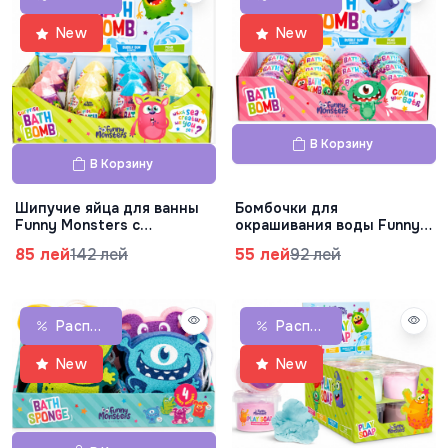
New
New
В Корзину
В Корзину
Шипучие яйца для ванны
Бомбочки для
Funny Monsters с
окрашивания воды Funny
сюрпризом, 140 г,
Monsters, 100 г, 42.814.00
85 лей
142 лей
55 лей
92 лей
42.815.00
Распродажа
Распродажа
New
New