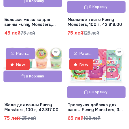
В Корзину
В Корзину
Большая мочалка для
Мыльное тесто Funny
ванны Funny Monsters,
Monsters, 100 г, 42.818.00
37.121.00
45 лей
75 лей
75 лей
125 лей
Распродажа
Распродажа
New
New
В Корзину
В Корзину
Желе для ванны Funny
Трескучая добавка для
Monsters, 100 г, 42.817.00
ванны Funny Monsters, 30
г, 42.816.00
75 лей
125 лей
65 лей
108 лей