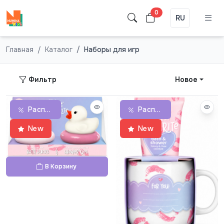
0
RU
Главная
Каталог
Наборы для игр
Фильтр
Новое
Распродажа
Распродажа
New
New
В Корзину