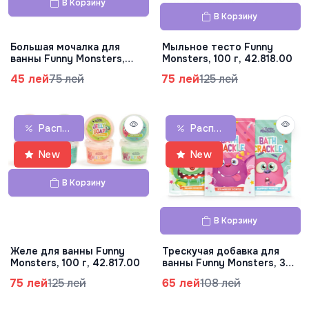
В Корзину
В Корзину
Большая мочалка для
Мыльное тесто Funny
ванны Funny Monsters,
Monsters, 100 г, 42.818.00
37.121.00
45 лей
75 лей
75 лей
125 лей
Распродажа
Распродажа
New
New
В Корзину
В Корзину
Желе для ванны Funny
Трескучая добавка для
Monsters, 100 г, 42.817.00
ванны Funny Monsters, 30
г, 42.816.00
75 лей
125 лей
65 лей
108 лей