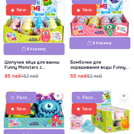
New
New
В Корзину
В Корзину
Шипучие яйца для ванны
Бомбочки для
Funny Monsters с
окрашивания воды Funny
сюрпризом, 140 г,
Monsters, 100 г, 42.814.00
85 лей
142 лей
55 лей
92 лей
42.815.00
Распродажа
Распродажа
New
New