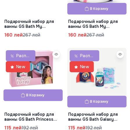
В Корзину
Подарочный набор для
Подарочный набор для
ванны GS Bath My
ванны GS Bath My
Favourite Ducks,
Favourite с кружкой,
160 лей
267 лей
160 лей
267 лей
83.0621.00
83.0620.00
Распродажа
Распродажа
New
New
В Корзину
В Корзину
Подарочный набор для
Подарочный набор для
ванны GS Bath Princess
ванны GS Bath Galaxy
Hair, 83.0521.00
Rocket, 83.0519.00
115 лей
192 лей
115 лей
192 лей