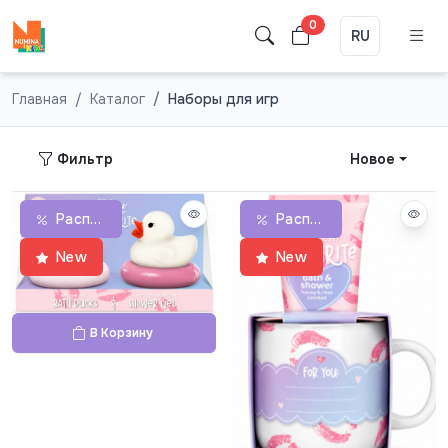
0
RU
Главная
Каталог
Наборы для игр
Фильтр
Новое
Распродажа
Распродажа
New
New
В Корзину