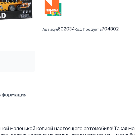
602034
704802
Артикул
Код Продукта
информация
ной маленькой копией настоящего автомобиля! Такая мо