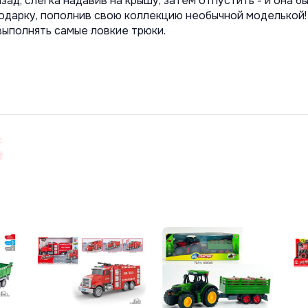
ад, слегка надавив на крышу, затем отпустить - и она б
одарку, пополнив свою коллекцию необычной моделькой!
выполнять самые ловкие трюки.