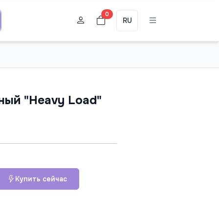
0
RU
ный "Heavy Load"
Купить сейчас