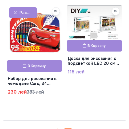
Распродажа
В Корзину
Доска для рисования с
подсветкой LED 20 см
В Корзину
3611B
115 лей
Набор для рисования в
чемодане Cars, 34
предмета 1023-66227
230 лей
383 лей