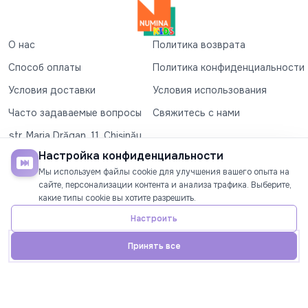
О нас
Политика возврата
Способ оплаты
Политика конфиденциальности
Условия доставки
Условия использования
Часто задаваемые вопросы
Свяжитесь с нами
str. Maria Drăgan, 11, Chișinău
+37360327279
Настройка конфиденциальности
Мы используем файлы cookie для улучшения вашего опыта на
©2026
Numina Kids
. Все права защищены
сайте, персонализации контента и анализа трафика. Выберите,
какие типы cookie вы хотите разрешить.
СОЦИАЛЬНЫЕ СЕТИ
Настроить
Принять все
Главная
Телефон
Аккаунт
Акции