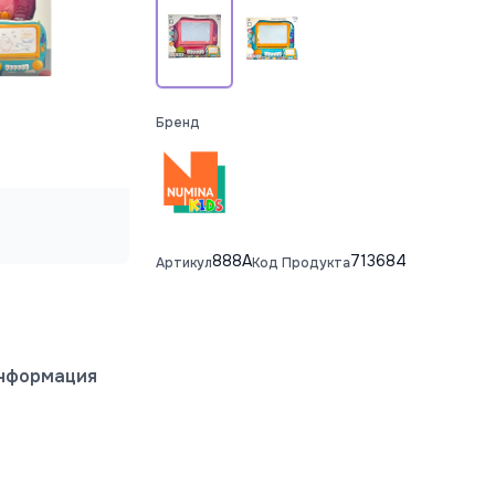
Бренд
888A
713684
Артикул
Код Продукта
информация