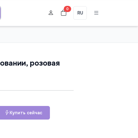
0
RU
овании, розовая
Купить сейчас