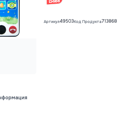
49503
713868
Артикул
Код Продукта
информация