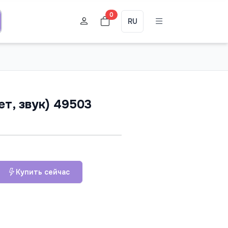
0
RU
т, звук) 49503
Купить сейчас