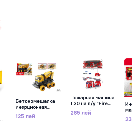
Пожарная машина
В Корзину
Бетономешалка
1:30 на п/у "Fire
Ин
В Корзину
инерционная
Truck" с
ма
285 лей
масштаб 1:32,
лестницей JC21-7
св
125 лей
RJ6964-1
23
I1