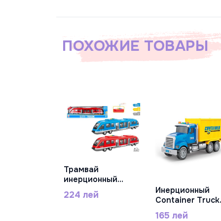
ПОХОЖИЕ ТОВАРЫ
Трамвай
В Корзину
инерционный
красный 1:16 с
Инерционный
224 лей
В Корзину
подсветкой и
Container Truck
звуком, RJ3345
1:18 (свет/звук),
165 лей
RJ6673-9