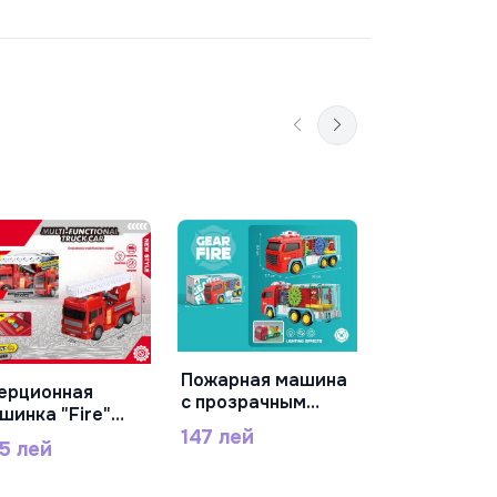
Бульдозер
В Корз
инерционн
желтый, RJ
322 лей
Пожарная машина
ерционная
В Корзину
с прозрачным
В Корзину
шинка "Fire"
кузовом с
ет/звук WT883-
147 лей
подсветкой и
5 лей
музыкой, FS235-
5A