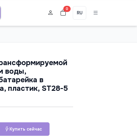
0
RU
трансформируемой
м воды,
 батарейка в
а, пластик, ST28-5
Купить сейчас