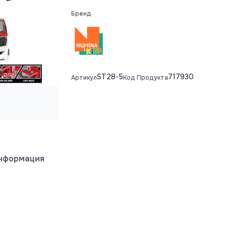
Бренд
ST28-5
717930
Артикул
Код Продукта
информация