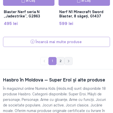
În Coș
În Coș
Blaster Nerf seria N
Nerf N1 Minecraft Sword
„Jadestrike”, G2863
Blaster, 8 săgeți, G1437
495 lei
599 lei
Încarcă mai multe produse
1
2
Hasbro în Moldova — Super Eroi și alte produse
În magazinul online Numina Kids (nkids.md) sunt disponibile 18
produse Hasbro. Categorii disponibile: Super Eroi, Măști de
personaje, Personaje, Arme cu gloanțe, Arme cu funcții, Jocuri
de societate populare, Jocuri active, Jocuri clasice, Jucărie
moale. Oferim numai produse originale certificate cu livrare în