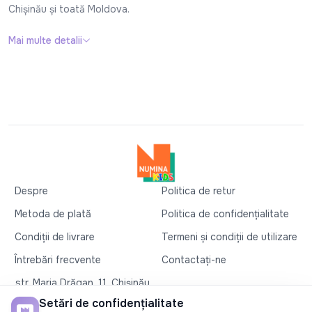
Chișinău și toată Moldova.
Mai multe detalii
Despre
Politica de retur
Metoda de plată
Politica de confidențialitate
Condiții de livrare
Termeni și condiții de utilizare
Întrebări frecvente
Contactați-ne
str. Maria Drăgan, 11, Chișinău
+37360327279
Setări de confidențialitate