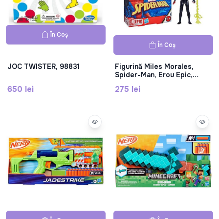
În Coș
În Coș
JOC TWISTER, 98831
Figurină Miles Morales,
Spider-Man, Erou Epic,
10 cm, F6974
650 lei
275 lei