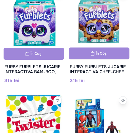
În Coș
În Coș
FURBY FURBLETS JUCARIE
FURBY FURBLETS JUCARIE
INTERACTIVA BAM-BOO,
INTERACTIVA CHEE-CHEE,
F9703_G1698
F9703_G1697
315 lei
315 lei