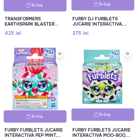
În Coș
În Coș
TRANSFORMERS
FURBY DJ FURBLETS
EARTHSPARK BLASTER
JUCARIE INTERACTIVA,
CYBER SLEEVE, F8441
G1777
425 lei
375 lei
În Coș
În Coș
FURBY FURBLETS JUCARIE
FURBY FURBLETS JUCARIE
INTERACTIVA PEP MINT,
INTERACTIVA MOO-BOO,