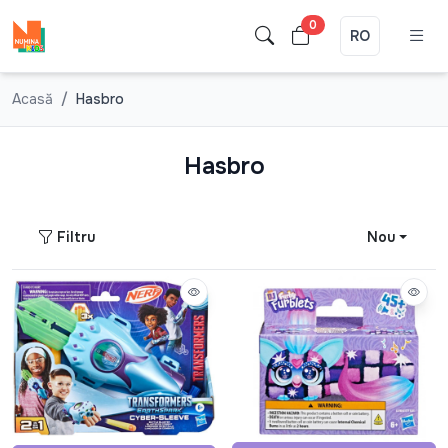
0
RO
Acasă
Hasbro
Hasbro
Filtru
Nou