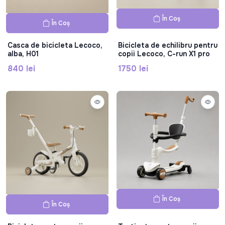
În Coș
În Coș
Casca de bicicleta Lecoco,
Bicicleta de echilibru pentru
alba, H01
copii Lecoco, C-run X1 pro
840 lei
1750 lei
În Coș
În Coș