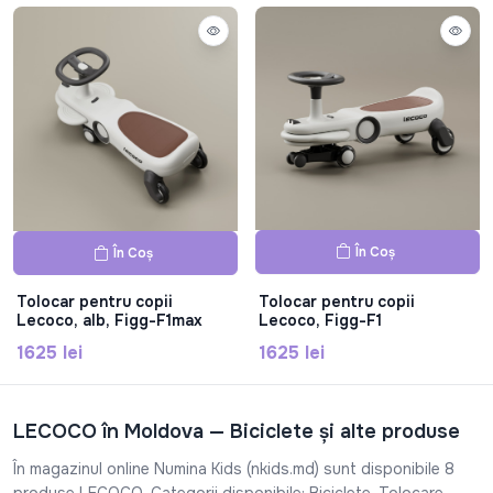
În Coș
În Coș
Tolocar pentru copii
Tolocar pentru copii
Lecoco, alb, Figg-F1max
Lecoco, Figg-F1
1625 lei
1625 lei
LECOCO în Moldova — Biciclete și alte produse
În magazinul online Numina Kids (nkids.md) sunt disponibile 8
produse LECOCO. Categorii disponibile: Biciclete, Tolocare,