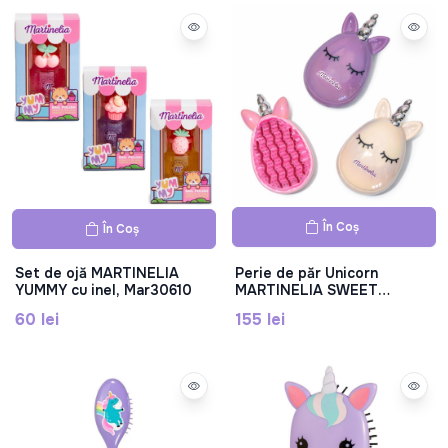
În Coș
În Coș
Set de ojă MARTINELIA
Perie de păr Unicorn
YUMMY cu inel, Mar30610
MARTINELIA SWEET
DREAMS, Mar41030
60 lei
155 lei