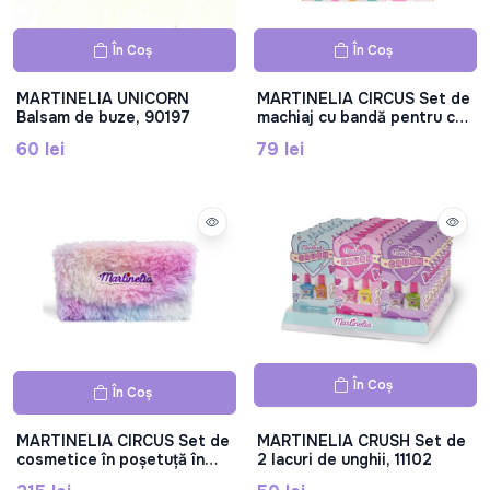
În Coș
În Coș
MARTINELIA UNICORN
MARTINELIA CIRCUS Set de
Balsam de buze, 90197
machiaj cu bandă pentru cap
cu urechi, 12144
60 lei
79 lei
În Coș
În Coș
MARTINELIA CIRCUS Set de
MARTINELIA CRUSH Set de
cosmetice în poșetuță în
2 lacuri de unghii, 11102
formă de portofel, 12142