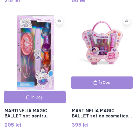
215 lei
50 lei
În Coș
În Coș
MARTINELIA MAGIC
MARTINELIA MAGIC
BALLET set pentru
BALLET set de cosmetice
manichiură și coafură,
în formă de fluture, 12110
205 lei
395 lei
32505