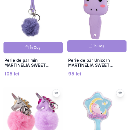
În Coș
În Coș
Perie de păr mini
Perie de păr Unicorn
MARTINELIA SWEET
MARTINELIA SWEET
DREAMS cu pompon pe
DREAMS, Mar3014W
105 lei
95 lei
breloc, Mar3021W