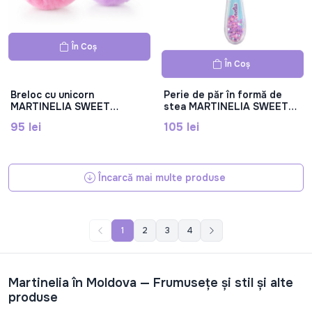
În Coș
În Coș
Breloc cu unicorn
Perie de păr în formă de
MARTINELIA SWEET
stea MARTINELIA SWEET
DREAMS, Mar3012W
DREAMS, Mar20201W
95 lei
105 lei
Încarcă mai multe produse
1
2
3
4
Martinelia în Moldova — Frumuseţe şi stil și alte
produse