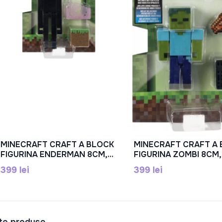
MINECRAFT CRAFT A BLOCK
MINECRAFT CRAFT A
În Coș
În Coș
FIGURINA ENDERMAN 8CM,
FIGURINA ZOMBI 8CM,
MTGTP08_JCN37
MTGTP08_JCN44
399 lei
399 lei
lte produse