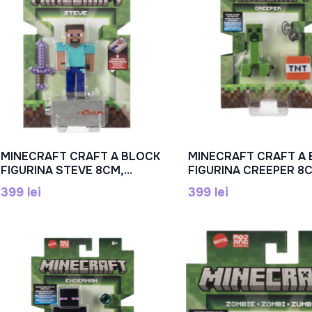
MINECRAFT CRAFT A BLOCK
MINECRAFT CRAFT A
În Coș
În Coș
FIGURINA STEVE 8CM,
FIGURINA CREEPER 8
MTGTP08_JCN28
MTGTP08_JCN29
399 lei
399 lei