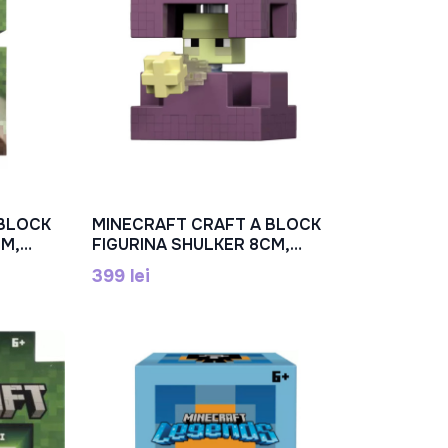
 BLOCK
MINECRAFT CRAFT A BLOCK
În Coș
CM,
FIGURINA SHULKER 8CM,
MTGTP08_JCN34
399 lei