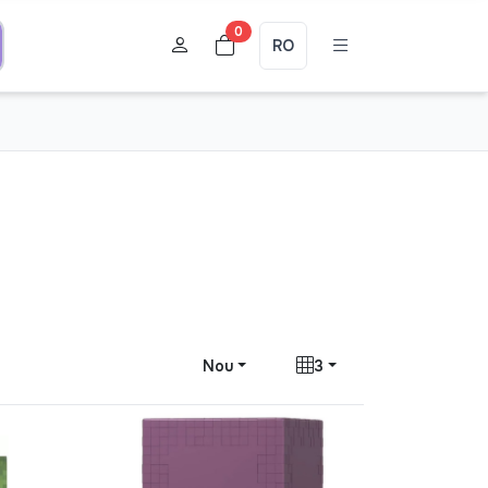
0
RO
Nou
3