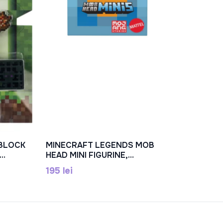
 BLOCK
MINECRAFT LEGENDS MOB
În Coș
HEAD MINI FIGURINE,
MTHDV64
195 lei