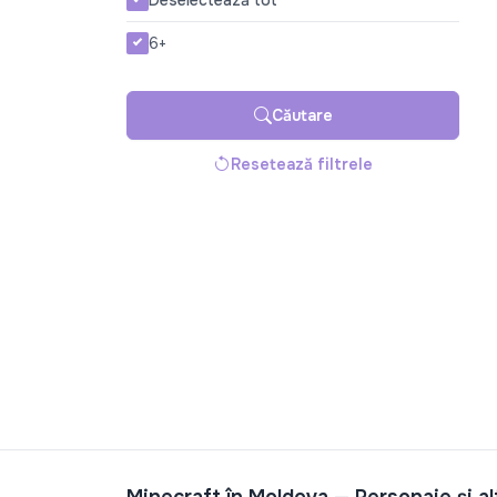
Deselectează tot
6+
Căutare
Resetează filtrele
Minecraft în Moldova — Personaje și a