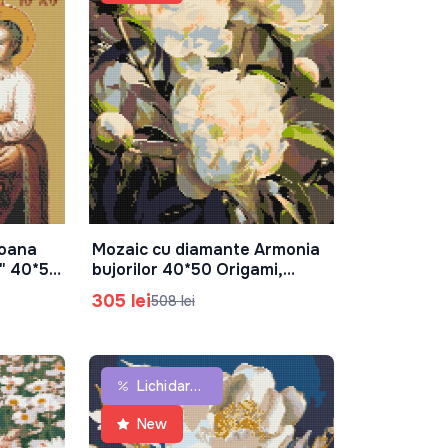
coana
Mozaic cu diamante Armonia
În Coș
e" 40*50
bujorilor 40*50 Origami,
OD3533
305 lei
508 lei
Lichidare De Stoc
New