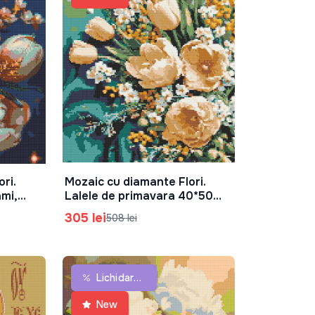
ri.
Mozaic cu diamante Flori.
În Coș
ami,
Lalele de primavara 40*50
Origami, OD3178-01
305 lei
508 lei
Lichidare De Stoc
New