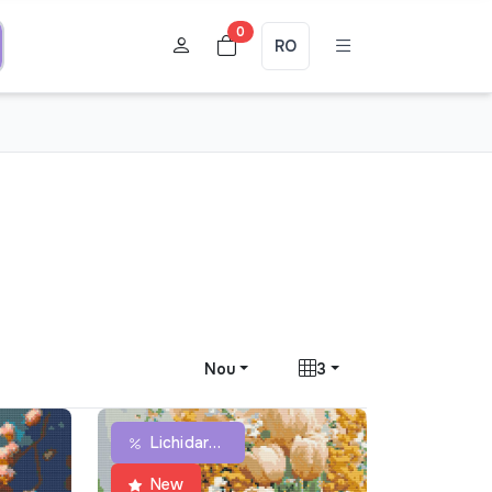
0
RO
Nou
3
Lichidare De Stoc
New