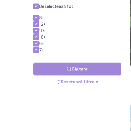
Deselectează tot
8+
12+
10+
18+
6+
7+
Căutare
Resetează filtrele