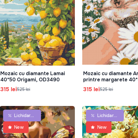
Mozaic cu diamante Lamai
Mozaic cu diamante Ar
În Coș
În Coș
40*50 Origami, OD3490
printre margarete 40
Origami, OD3086
315 lei
315 lei
525 lei
525 lei
Lichidare De Stoc
Lichidare De Stoc
New
New