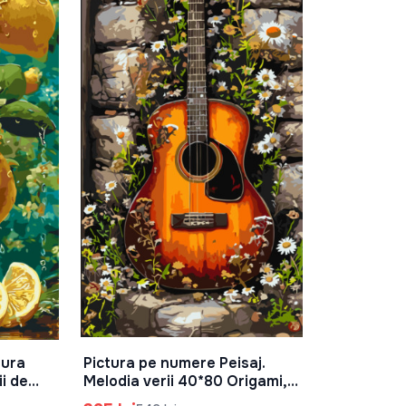
tura
Pictura pe numere Peisaj.
În Coș
ii de
Melodia verii 40*80 Origami,
 LW5198
LW5153