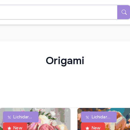
Origami
Lichidare De Stoc
Lichidare De Stoc
New
New