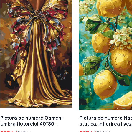
Pictura pe numere Oameni.
Pictura pe numere Na
În Coș
În Coș
Umbra fluturelui 40*80
statica. inflorirea livez
Origami, LW5201
lamai 40*80 Origami,