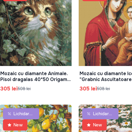
Mozaic cu diamante Animale.
Mozaic cu diamante I
În Coș
În Coș
Pisoi dragalas 40*50 Origami,
"Grabnic Ascultatoar
OD2002-01
Origami, OD6024
305 lei
305 lei
508 lei
508 lei
Lichidare De Stoc
Lichidare De Stoc
New
New