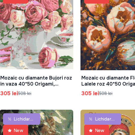
Mozaic cu diamante Bujori roz
Mozaic cu diamante Flo
În Coș
În Coș
in vaza 40*50 Origami,
Lalele roz 40*50 Orig
OD3069
OD3304
305 lei
305 lei
508 lei
508 lei
Lichidare De Stoc
Lichidare De Stoc
New
New