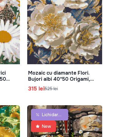
ici
Mozaic cu diamante Flori.
În Coș
*50
Bujori albi 40*50 Origami,
OD30410
315 lei
525 lei
Lichidare De Stoc
New