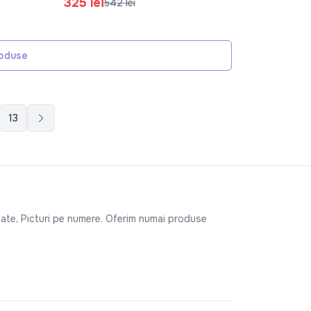
325 lei
542 lei
roduse
13
mate, Picturi pe numere. Oferim numai produse