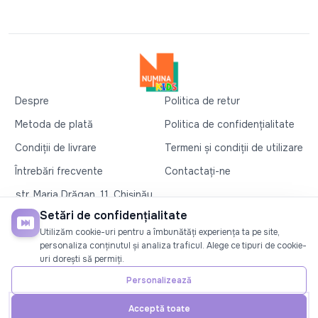
Despre
Politica de retur
Metoda de plată
Politica de confidențialitate
Condiții de livrare
Termeni și condiții de utilizare
Întrebări frecvente
Contactați-ne
str. Maria Drăgan, 11, Chișinău
+37360327279
Setări de confidențialitate
Utilizăm cookie-uri pentru a îmbunătăți experiența ta pe site,
©2026
Numina Kids
. Toate drepturile rezervate
personaliza conținutul și analiza traficul. Alege ce tipuri de cookie-
uri dorești să permiți.
SOCIAL
Personalizează
Acceptă toate
Acasă
Telefon
Cont
Promoții