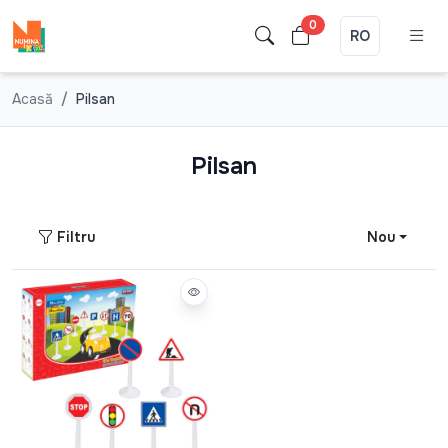
0
RO
Acasă
Pilsan
Pilsan
Filtru
Nou