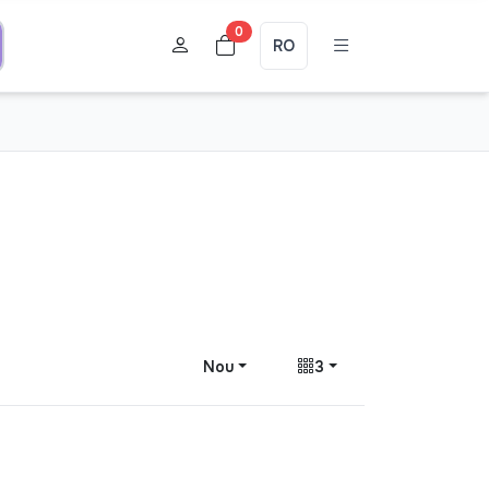
0
RO
Nou
3