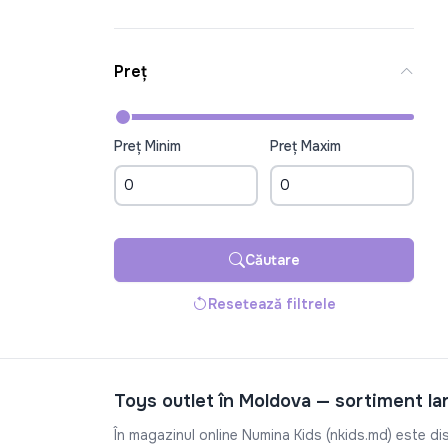
Preț
Preț Minim
Preț Maxim
Căutare
Resetează filtrele
Toys outlet în Moldova — sortiment la
În magazinul online Numina Kids (nkids.md) este dis