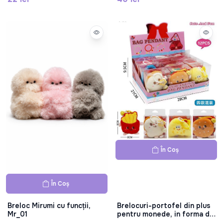
În Coș
În Coș
Breloc Mirumi cu funcții,
Brelocuri-portofel din plus
Mr_01
pentru monede, in forma de
mancare, 12 bucati,