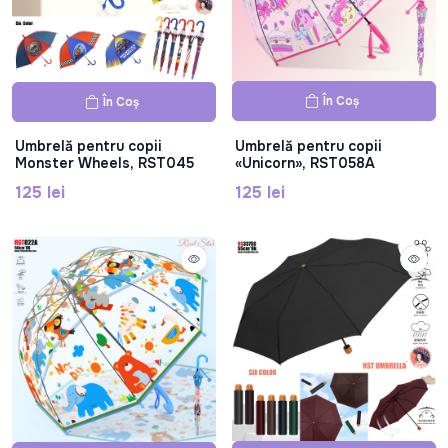
În Coș
În Coș
Umbrelă pentru copii
Umbrelă pentru copii
Monster Wheels, RST045
«Unicorn», RST058A
125 lei
125 lei