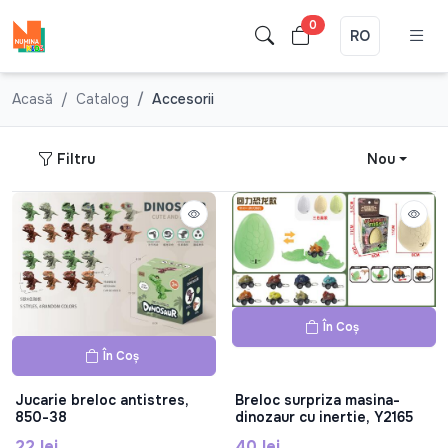
0
RO
Acasă
Catalog
Accesorii
Filtru
Nou
În Coș
În Coș
Jucarie breloc antistres,
Breloc surpriza masina-
850-38
dinozaur cu inertie, Y2165
22 lei
40 lei