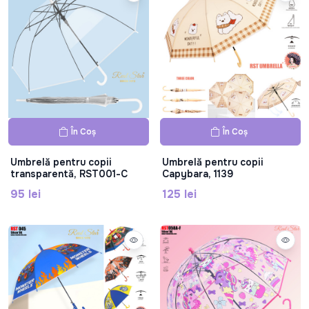
În Coș
În Coș
Umbrelă pentru copii
Umbrelă pentru copii
transparentă, RST001-C
Capybara, 1139
95 lei
125 lei