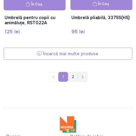
În Coș
În Coș
Umbrelă pentru copii cu
Umbrelă pliabilă, 3375S(HS)
animăluțe, RST022A
125 lei
95 lei
Încarcă mai multe produse
1
2