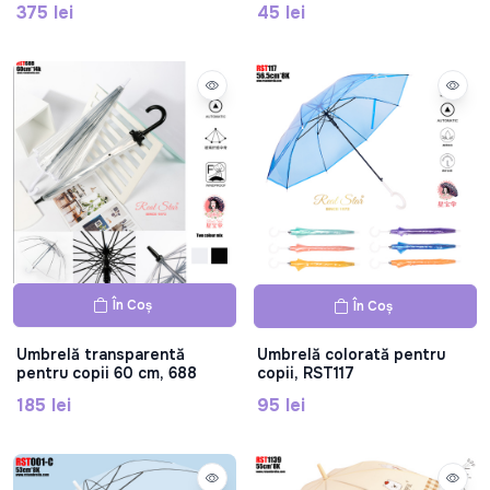
375 lei
45 lei
LD6824-57
În Coș
În Coș
Umbrelă transparentă
Umbrelă colorată pentru
pentru copii 60 cm, 688
copii, RST117
185 lei
95 lei