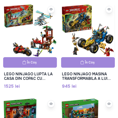
În Coș
În Coș
LEGO NINJAGO LUPTA LA
LEGO NINJAGO MASINA
CASA DIN COPAC CU
TRANSFORMABILA A LUI
VEHICULE NINJA, 71857
JAY, 71856
1525 lei
945 lei