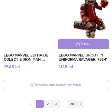
În Coș
LEGO MARVEL EDITIA DE
LEGO MARVEL GROOT IN
COLECTIE IRON MAN,
UNIFORMA RAVAGER, 76341
76344
2545 lei
1135 lei
Încarcă mai multe produse
1
2
3
...
20