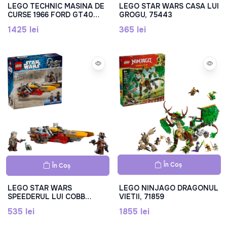
LEGO TECHNIC MASINA DE
LEGO STAR WARS CASA LUI
CURSE 1966 FORD GT40
GROGU, 75443
MKII, 42223
1425 lei
365 lei
În Coș
În Coș
LEGO STAR WARS
LEGO NINJAGO DRAGONUL
SPEEDERUL LUI COBB
VIETII, 71859
VANTH, 75437
535 lei
1855 lei