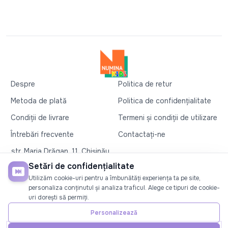
Despre
Politica de retur
Metoda de plată
Politica de confidențialitate
Condiții de livrare
Termeni și condiții de utilizare
Întrebări frecvente
Contactați-ne
str. Maria Drăgan, 11, Chișinău
+37360327279
Setări de confidențialitate
Utilizăm cookie-uri pentru a îmbunătăți experiența ta pe site,
©2026
Numina Kids
. Toate drepturile rezervate
personaliza conținutul și analiza traficul. Alege ce tipuri de cookie-
uri dorești să permiți.
SOCIAL
Personalizează