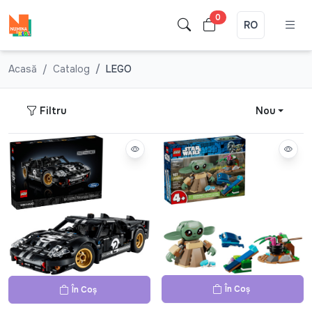
0
RO
Acasă
Catalog
LEGO
Filtru
Nou
În Coș
În Coș