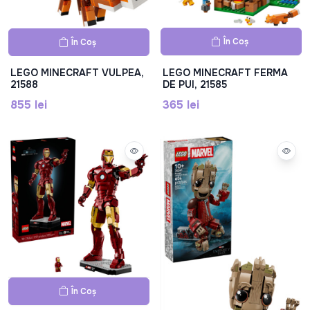
În Coș
În Coș
LEGO MINECRAFT VULPEA,
LEGO MINECRAFT FERMA
21588
DE PUI, 21585
855 lei
365 lei
În Coș