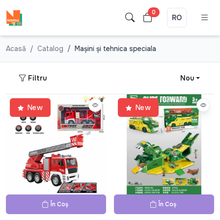
0
RO
Acasă
Catalog
Mașini și tehnica speciala
Filtru
Nou
New
New
În Coș
În Coș