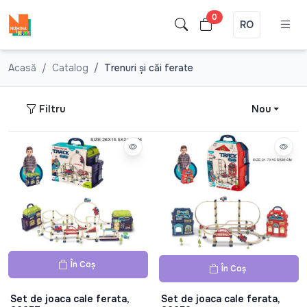
0
RO
Acasă
Catalog
Trenuri şi căi ferate
Filtru
Nou
În Coș
În Coș
Set de joaca cale ferata,
Set de joaca cale ferata,