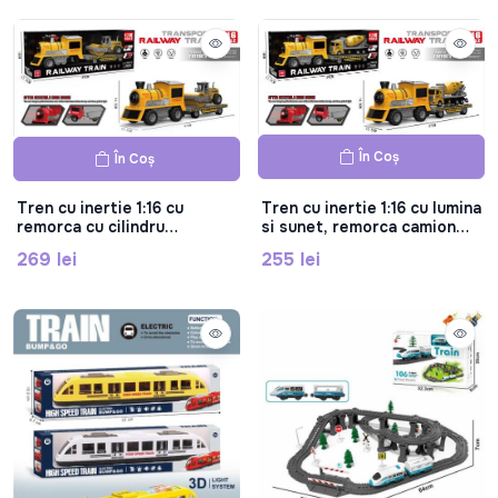
În Coș
În Coș
Tren cu inertie 1:16 cu
Tren cu inertie 1:16 cu lumina
remorca cu cilindru
si sunet, remorca camion
compactor, cu lumina si
mixer de constructii,
269 lei
255 lei
sunet, MJX100A-3
MJX100A-1