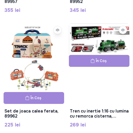
89957
89952
355 lei
345 lei
În Coș
În Coș
Set de joaca calea ferata,
Tren cu inertie 1:16 cu lumina
89962
cu remorca cisterna,
MJX100B-1
225 lei
269 lei