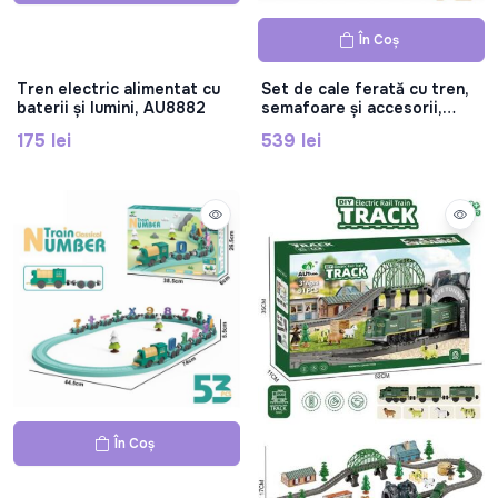
În Coș
Tren electric alimentat cu
Set de cale ferată cu tren,
baterii și lumini, AU8882
semafoare și accesorii,
AU7881
175 lei
539 lei
În Coș