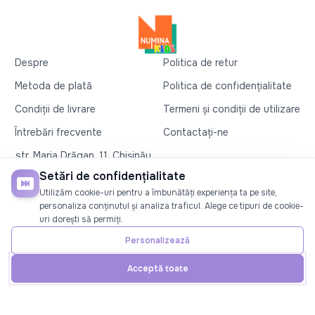
Despre
Politica de retur
Metoda de plată
Politica de confidențialitate
Condiții de livrare
Termeni și condiții de utilizare
Întrebări frecvente
Contactați-ne
str. Maria Drăgan, 11, Chișinău
+37360327279
Setări de confidențialitate
Utilizăm cookie-uri pentru a îmbunătăți experiența ta pe site,
©2026
Numina Kids
. Toate drepturile rezervate
personaliza conținutul și analiza traficul. Alege ce tipuri de cookie-
uri dorești să permiți.
SOCIAL
Personalizează
Acceptă toate
Acasă
Telefon
Cont
Promoții