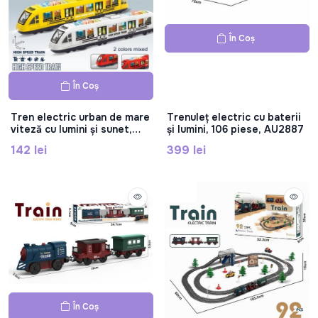
În Coș
În Coș
Tren electric urban de mare
Trenuleț electric cu baterii
viteză cu lumini și sunet,
și lumini, 106 piese, AU2887
666-155
142 lei
399 lei
În Coș