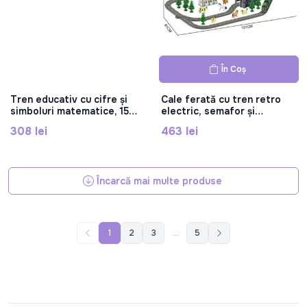
În Coș
Tren educativ cu cifre și
Cale ferată cu tren retro
simboluri matematice, 15
electric, semafor și
vagoane , AU5885
accesorii 91 copii, AU8663
308 lei
463 lei
Încarcă mai multe produse
1
2
3
...
5