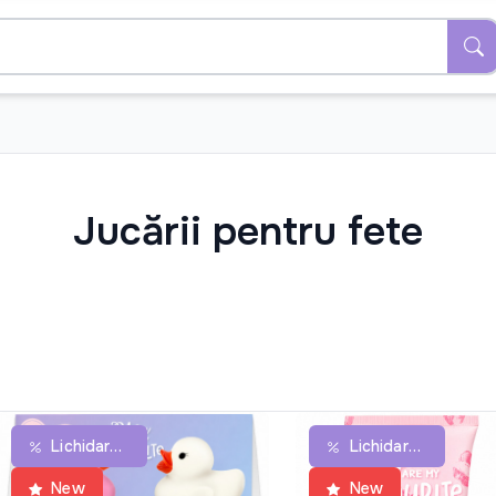
Jucării pentru fete
Lichidare De Stoc
Lichidare De Stoc
New
New