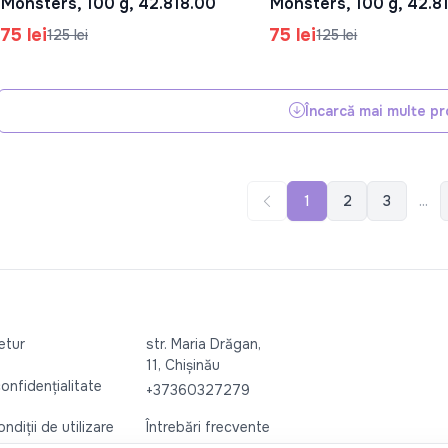
Monsters, 100 g, 42.818.00
Monsters, 100 g, 42.8
75 lei
75 lei
125 lei
125 lei
Încarcă mai multe p
1
2
3
...
retur
str. Maria Drăgan,
11, Chișinău
confidențialitate
+37360327279
ndiții de utilizare
Întrebări frecvente