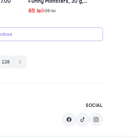
17.00
Funny Monsters, 30 g,
42.816.00
65 lei
108 lei
roduse
228
SOCIAL