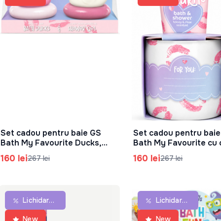
Set cadou pentru baie GS
Set cadou pentru bai
În Coș
În Coș
Bath My Favourite Ducks,
Bath My Favourite cu 
83.0621.00
83.0620.00
160 lei
160 lei
267 lei
267 lei
Lichidare De Stoc
Lichidare De Stoc
New
New