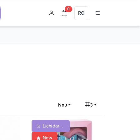
0
RO
Nou
3
Lichidare De Stoc
New