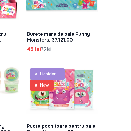
tru
Burete mare de baie Funny
În Coș
Monsters, 37.121.00
14.00
45 lei
75 lei
Lichidare De Stoc
New
ny
Pudra pocnitoare pentru baie
În Coș