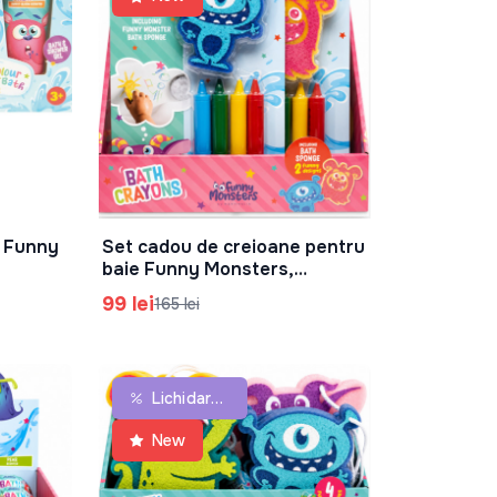
e Funny
Set cadou de creioane pentru
În Coș
baie Funny Monsters,
83.0436.00
99 lei
165 lei
Lichidare De Stoc
New