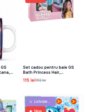
e GS
Set cadou pentru baie GS
În Coș
cana,
Bath Princess Hair,
83.0521.00
115 lei
192 lei
Lichidare De Stoc
New