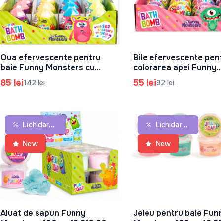
Oua efervescente pentru
Bile efervescente pen
În Coș
În Coș
baie Funny Monsters cu
colorarea apei Funny
surpriza, 140 g, 42.815.00
Monsters, 100 g, 42.8
85 lei
55 lei
142 lei
92 lei
Lichidare De Stoc
Lichidare De Stoc
New
New
Aluat de sapun Funny
Jeleu pentru baie Fun
În Coș
În Coș