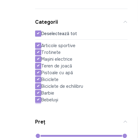
Categorii
Deselectează tot
Articole sportive
Trotinete
Mașini electrice
Teren de joacă
Pistoale cu apă
Biciclete
Biciclete de echilibru
Barbie
Bebeluși
Seturi de păpuși
Transport aerian
Camioane şi autospeciale
Preț
Piscine
Maşini