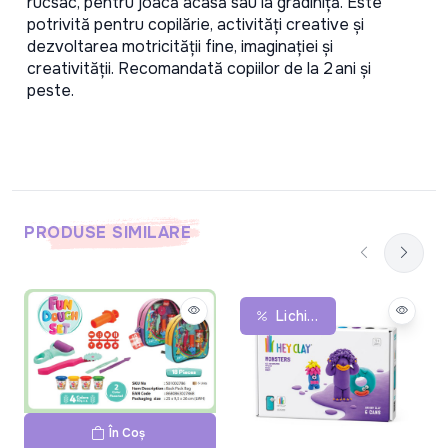
rucsac, pentru joacă acasă sau la grădiniță. Este 
potrivită pentru copilărie, activități creative și 
dezvoltarea motricității fine, imaginației și 
creativității. Recomandată copiilor de la 2 ani și 
peste. 
PRODUSE SIMILARE
Lichidare De Stoc
În Coș