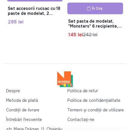
Set accesorii rucsac cu 18
În Coș
paste de modelat, 2
pachete, S01002786
Set pasta de modelat,
295 lei
"Monsters" 6 recipiente,
HC-60036
145 lei
242 lei
Despre
Politica de retur
Metoda de plată
Politica de confidențialitate
Condiții de livrare
Termeni și condiții de utilizare
Întrebări frecvente
Contactați-ne
str. Maria Drăgan, 11, Chișinău