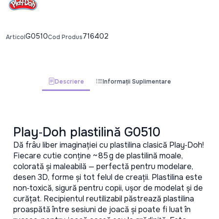
G0510
716402
Articol
Cod Produs
Descriere
Informații Suplimentare
Play‑Doh plastilină G0510
Dă frâu liber imaginației cu plastilina clasică Play‑Doh! 
Fiecare cutie conține ~ 85 g de plastilină moale, 
colorată și maleabilă — perfectă pentru modelare, 
desen 3D, forme și tot felul de creații. Plastilina este 
non‑toxică, sigură pentru copii, ușor de modelat și de 
curățat. Recipientul reutilizabil păstrează plastilina 
proaspătă între sesiuni de joacă și poate fi luat în 