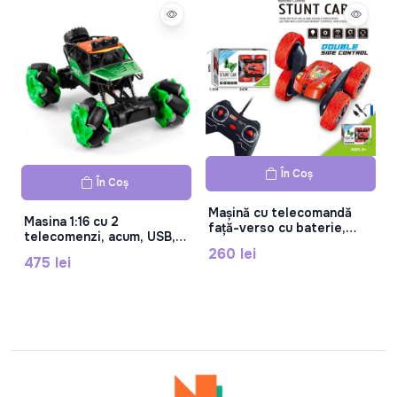
În Coș
În Coș
Mașină cu telecomandă
Masina 1:16 cu 2
față-verso cu baterie,
telecomenzi, acum, USB,
мJC-528
LH-C025A-3
260 lei
475 lei