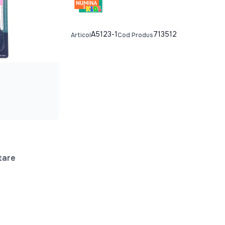
A5123-1
713512
Articol
Cod Produs
tare