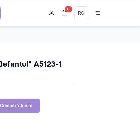
0
RO
lefantul" A5123-1
Cumpără Acum