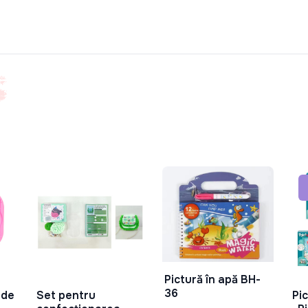
Pictură în apă BH-
În Coș
36
 de
Set pentru
Pi
În Coș