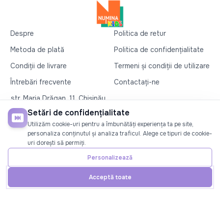
Despre
Politica de retur
Metoda de plată
Politica de confidențialitate
Condiții de livrare
Termeni și condiții de utilizare
Întrebări frecvente
Contactați-ne
str. Maria Drăgan, 11, Chișinău
+37360327279
Setări de confidențialitate
Utilizăm cookie-uri pentru a îmbunătăți experiența ta pe site,
©2026
Numina Kids
. Toate drepturile rezervate
personaliza conținutul și analiza traficul. Alege ce tipuri de cookie-
uri dorești să permiți.
SOCIAL
Personalizează
Acceptă toate
Acasă
Telefon
Cont
Promoții