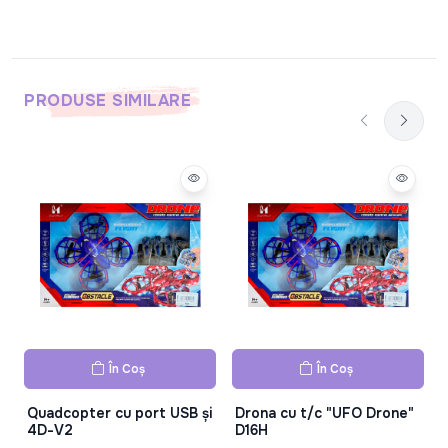
PRODUSE SIMILARE
În Coș
În Coș
Quadcopter cu port USB și
Drona cu t/c "UFO Drone"
4D-V2
D16H