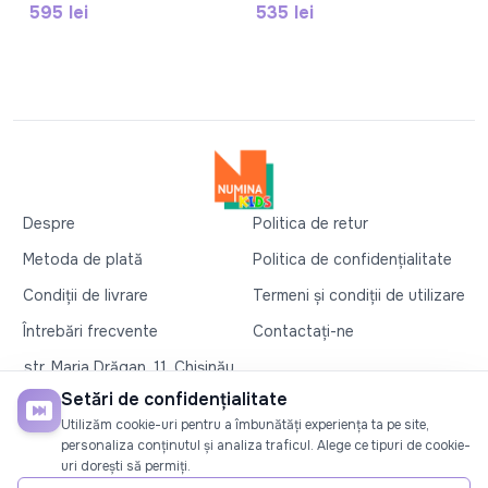
595 lei
535 lei
Despre
Politica de retur
Metoda de plată
Politica de confidențialitate
Condiții de livrare
Termeni și condiții de utilizare
Întrebări frecvente
Contactați-ne
str. Maria Drăgan, 11, Chișinău
+37360327279
Setări de confidențialitate
Utilizăm cookie-uri pentru a îmbunătăți experiența ta pe site,
©2026
Numina Kids
. Toate drepturile rezervate
personaliza conținutul și analiza traficul. Alege ce tipuri de cookie-
uri dorești să permiți.