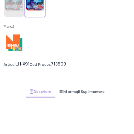
Marcă
LH-X91
713809
Articol
Cod Produs
Descriere
Informații Suplimentare