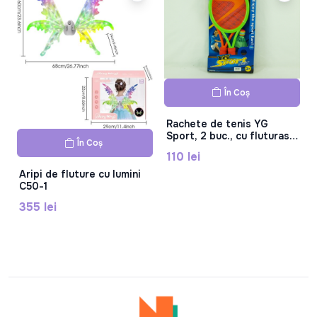
În Coș
Rachete de tenis YG
Sport, 2 buc., cu fluturas,
În Coș
YG06G
110 lei
Aripi de fluture cu lumini
C50-1
355 lei