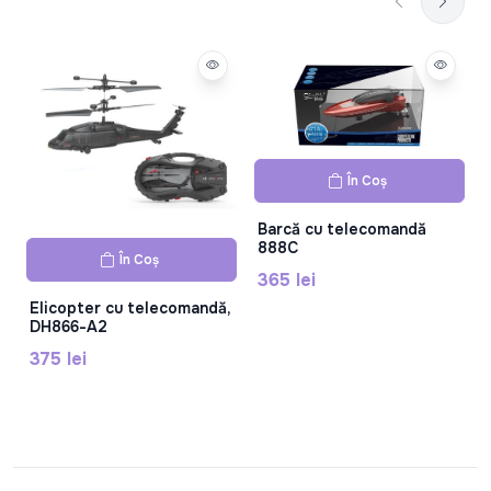
În Coș
Barcă cu telecomandă
888C
În Coș
365 lei
Elicopter cu telecomandă,
DH866-A2
375 lei