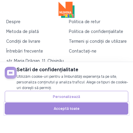
Despre
Politica de retur
Metoda de plată
Politica de confidențialitate
Condiții de livrare
Termeni și condiții de utilizare
Întrebări frecvente
Contactați-ne
str. Maria Drăgan, 11, Chișinău
+37360327279
Setări de confidențialitate
Utilizăm cookie-uri pentru a îmbunătăți experiența ta pe site,
©2026
Numina Kids
. Toate drepturile rezervate
personaliza conținutul și analiza traficul. Alege ce tipuri de cookie-
uri dorești să permiți.
SOCIAL
Personalizează
Acceptă toate
Acasă
Telefon
Cont
Promoții