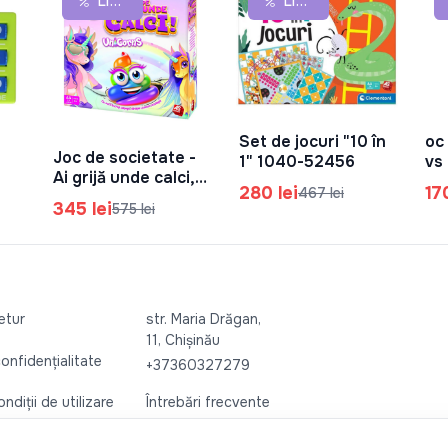
Lichidare De Stoc
Lichidare De Stoc
Set de jocuri "10 în
oc 
În Coș
Joc de societate -
1" 1040-52456
vs 
În Coș
Ai grijă unde calci,
10
280 lei
17
467 lei
unicorn (RO) 1040-
345 lei
575 lei
30127
retur
str. Maria Drăgan,
11, Chișinău
confidențialitate
+37360327279
ndiții de utilizare
Întrebări frecvente