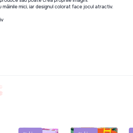
produce sau poate crea propriile imagini.
 mâinile mici, iar designul colorat face jocul atractiv.
iv