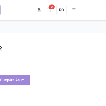
0
RO
2
Cumpără Acum