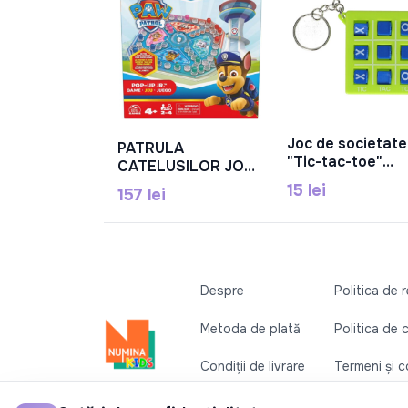
Joc de societate
PATRULA
În Coș
În Coș
"Tic-tac-toe"
CATELUSILOR JOC
3629-10
POP-UP JUNIOR,
15 lei
157 lei
6066831
Despre
Politica de 
Metoda de plată
Politica de 
Condiții de livrare
Termeni și co
Contactați-ne