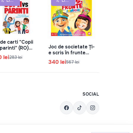
Lichidare De Stoc
Lichidare De Stoc
În C
„Primul meu
Quercetti 5
315 lei
de carti "Copii
În Coș
Joc de societate Ți-
parinti" (RO)
În Coș
e scris în frunte
40-24402
0 lei
283 lei
Junior (RO) 1040-
340 lei
567 lei
25044
SOCIAL