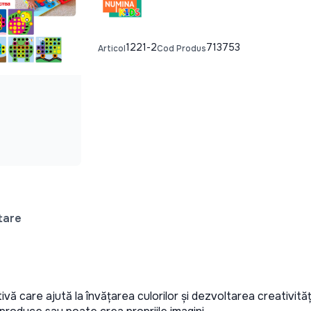
1221-2
713753
Articol
Cod Produs
tare
ă care ajută la învățarea culorilor și dezvoltarea creativității