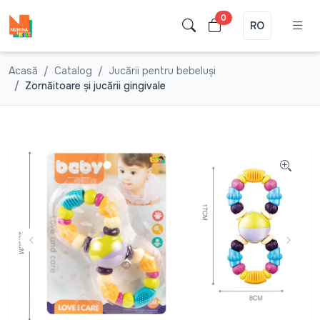
0
RO
Acasă
Catalog
Jucării pentru bebeluşi
Zornăitoare şi jucării gingivale