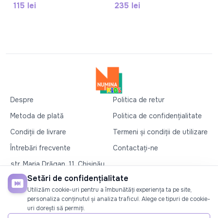
115 lei
235 lei
Despre
Politica de retur
Metoda de plată
Politica de confidențialitate
Condiții de livrare
Termeni și condiții de utilizare
Întrebări frecvente
Contactați-ne
str. Maria Drăgan, 11, Chișinău
+37360327279
Setări de confidențialitate
Utilizăm cookie-uri pentru a îmbunătăți experiența ta pe site,
©2026
Numina Kids
. Toate drepturile rezervate
personaliza conținutul și analiza traficul. Alege ce tipuri de cookie-
uri dorești să permiți.