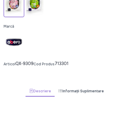
Marcă
QX-9309
713301
Articol
Cod Produs
Descriere
Informații Suplimentare