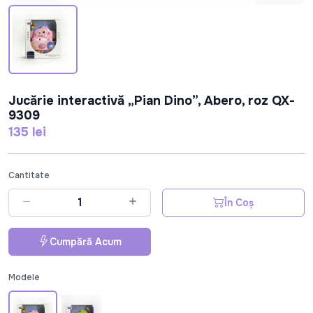
Jucărie interactivă „Pian Dino”, Abero, roz QX-
9309
135 lei
Cantitate
În Coș
Cumpără Acum
Modele